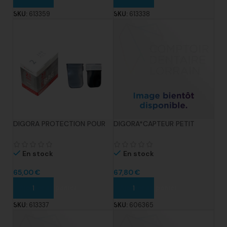
SKU:
613359
SKU:
613338
DIGORA PROTECTION POUR
DIGORA*CAPTEUR PETIT
ERLM N.O OPTIME (NOUV.
MODELE LA PIECE
MODELE) BTE X200
En stock
En stock
65,00
€
67,80
€
Ajouter au panier
Ajouter au panier
SKU:
613337
SKU:
606365