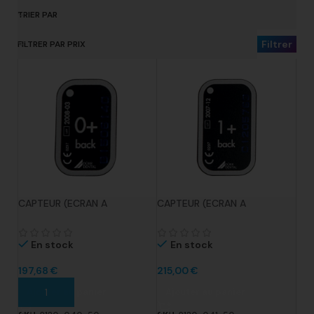
TRIER PAR
Filtrer
FILTRER PAR PRIX
CAPTEUR (ECRAN A
CAPTEUR (ECRAN A
MEMOIRE) VISTASCAN TAILLE
MEMOIRE) VISTASCAN TAILLE
0 BOITE X2 PIECES
1 BOITE X2 PIECES
En stock
En stock
197,68
€
215,00
€
Ajouter au panier
Ajouter au panier