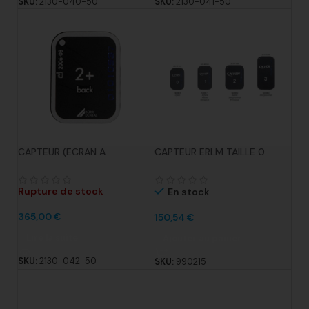
SKU:
2130-040-50
SKU:
2130-041-50
CAPTEUR (ECRAN A
CAPTEUR ERLM TAILLE 0
MEMOIRE) VISTASCAN TAILLE
POUR PSPIX 2 22X31MM LOT
2 BOITE X4 PIECES
DE 2
Rupture de stock
En stock
365,00
€
150,54
€
Lire la suite
Ajouter au panier
SKU:
2130-042-50
SKU:
990215