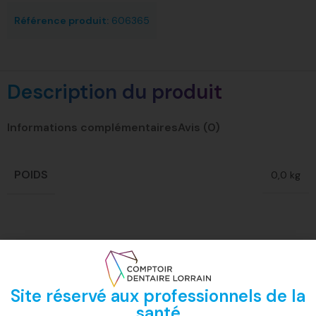
Référence produit:
606365
Description du produit
Informations complémentaires
Avis (0)
POIDS
0,0 kg
Site réservé aux professionnels de la
santé