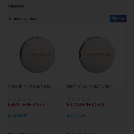
TRIER PAR
Filtrer
FILTRER PAR PRIX
DISQUE CUT MAGNUM
DISQUE CUT MAGNUM
SOLARE DIAM. 98.5MM X
SOLARE DIAM. 98.5MM X
12MM COBALT CHROME TYPE
14MM COBALT CHROME TYPE
4
4
Rupture de stock
Rupture de stock
206,00
€
230,00
€
Lire la suite
Lire la suite