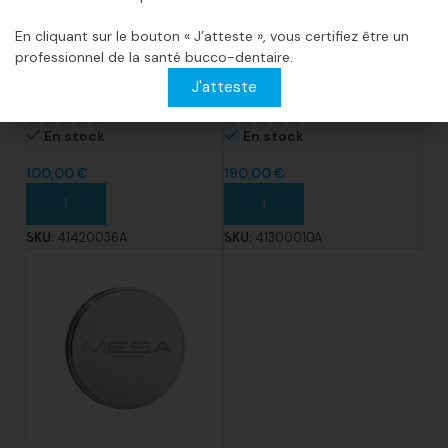
En cliquant sur le bouton « J’atteste », vous certifiez être un
professionnel de la santé bucco-dentaire.
DISQUE PLEIN MAGNUM
DISQUE PLEIN MAGNUM
J'atteste
HYPERONE DIAM. 98.5MM X
SOLARE DIAM. 98.5MM X
12MM TITANE TYPE 4
10MM COBALT CHROME TYPE
4
En stock
En stock
100,00
€
190,00
€
Ajouter au panier
Ajouter au panier
SKU:
41420036A
SKU:
41300010A