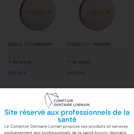
DISQUE CUT MAGNUM
DISQUE CUT MAGNUM
SOLARE DIAM. 98.5MM X
SOLARE DIAM. 98.5MM X
20MM COBALT CHROME
22MM COBALT CHROME
TYPE 4
TYPE 4
En stock
En stock
296,00
€
310,00
€
Ajouter au panier
Ajouter au panier
SKU:
41300048A
SKU:
41300088A
Site réservé aux professionnels de la
santé
Le Comptoir Dentaire Lorrain propose ses produits et services
exclusivement aux professionnels de la santé bucco-dentaire.