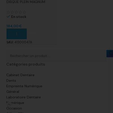
DISQUE PLEIN MAGNUM
SOLARE DIAM. 98.5MM X
8MM COBALT CHROME TYPE
4
En stock
184,00
€
Ajouter au panier
SKU:
41300047A
Catégories produits
Cabinet Dentaire
Dents
Empreinte Numérique
Général
Laboratoire Dentaire
Numérique
Occasion