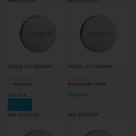
SKU:
41300011A
SKU:
41300012A
DISQUE CUT MAGNUM
DISQUE CUT MAGNUM
SOLARE DIAM. 98.5MM X
SOLARE DIAM. 98.5MM X
16MM COBALT CHROME TYPE
18MM COBALT CHROME TYPE
4
4
Rupture de stock
En stock
270,00
€
254,00
€
Lire la suite
Ajouter au panier
SKU:
41300022A
SKU:
41300005A