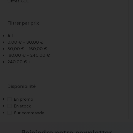
Offres CDL
Filtrer par prix
All
0,00
€
-
80,00
€
80,00
€
-
160,00
€
160,00
€
-
240,00
€
240,00
€
+
Disponibilité
En promo
En stock
Sur commande
Rejoindre notre newsletter​