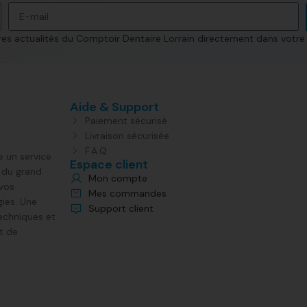
s actualités du Comptoir Dentaire Lorrain directement dans votre 
Aide & Support
Paiement sécurisé
Livraison sécurisée
F.A.Q
e un service
Espace client
s du grand
Mon compte
 vos
Mes commandes
gies. Une
Support client
echniques et
t de