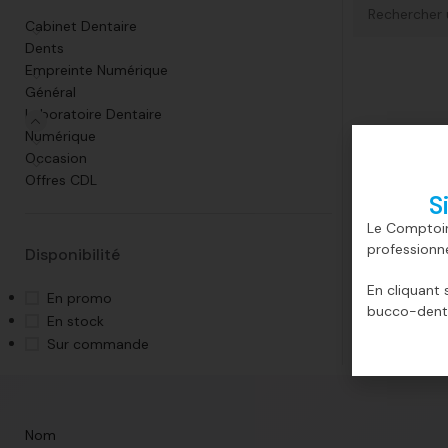
Cabinet Dentaire
Dents
Empreinte Numérique
Général
Laboratoire Dentaire
Numérique
Occasion
Offres CDL
S
Le Comptoir
professionn
Disponibilité
En cliquant 
En promo
bucco-denta
En stock
Sur commande
Nom