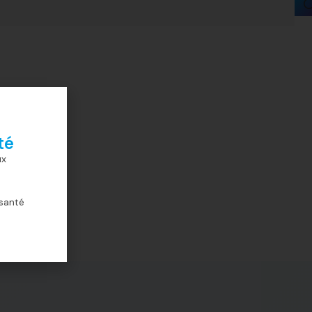
té
ux
 santé