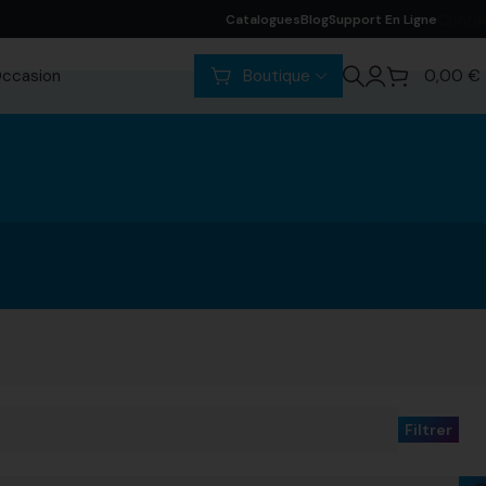
Conta
Catalogues
Blog
Support En Ligne
ccasion
Boutique
0,00
€
Filtrer