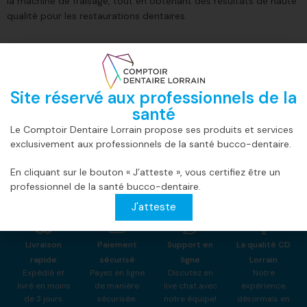
la machine de fraisage, tout en obtenant des résultats de haute
qualité pour les restaurations dentaires.
Informations complémentaires
Avis (0)
Site réservé aux professionnels de la
POIDS
1,11 kg
santé
Le Comptoir Dentaire Lorrain propose ses produits et services
exclusivement aux professionnels de la santé bucco-dentaire.
En cliquant sur le bouton « J’atteste », vous certifiez être un
professionnel de la santé bucco-dentaire.
J'atteste
Livraison
Paiement
Support en
La qualité CD
rapide
sécurisé
ligne
Lorrain
Expédié et
Payez en ligne
Discutez en
Notre
livré en moins
de manière
live chat avec
expérience,
de 3 jours.
sécurisée.
notre équipe!
désormais en