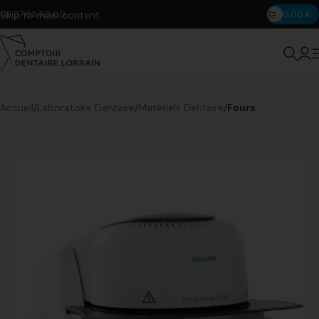
Skip to main content
03 87 63 50 00
0,00
€
Accueil
Laboratoire Dentaire
Matériels Dentaire
Fours