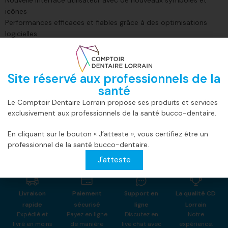
icônes
Performances efficaces et fiables grâce à des optimisations
logicielles
Informations complémentaires
Avis (0)
Site réservé aux professionnels de la
POIDS
20,5 kg
santé
Le Comptoir Dentaire Lorrain propose ses produits et services
exclusivement aux professionnels de la santé bucco-dentaire.
En cliquant sur le bouton « J’atteste », vous certifiez être un
professionnel de la santé bucco-dentaire.
J'atteste
Livraison
Paiement
Support en
La qualité CD
rapide
sécurisé
ligne
Lorrain
Expédié et
Payez en ligne
Discutez en
Notre
livré en moins
de manière
live chat avec
expérience,