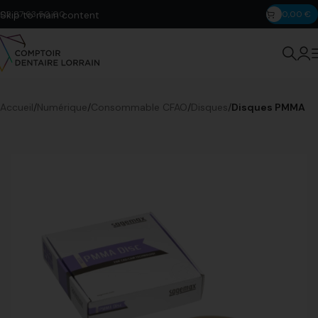
Skip to main content
03 87 63 50 00
0,00
€
Accueil
Numérique
Consommable CFAO
Disques
Disques PMMA