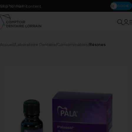
Skip to main content
03 87 63 50 00
0,00
€
Accueil
Laboratoire Dentaire
Consommables
Résines