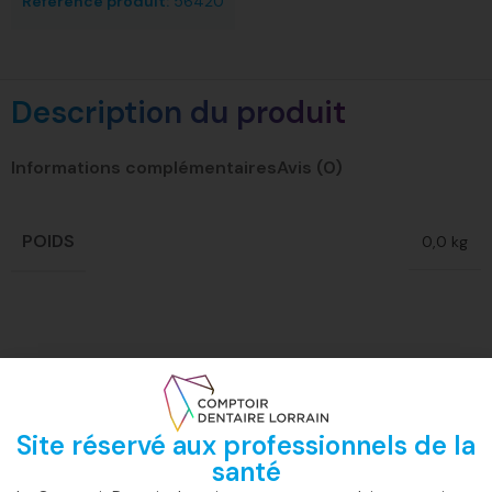
Référence produit:
56420
Description du produit
Informations complémentaires
Avis (0)
POIDS
0,0 kg
Site réservé aux professionnels de la
santé
Livraison
Paiement
Support en
La qualité CD