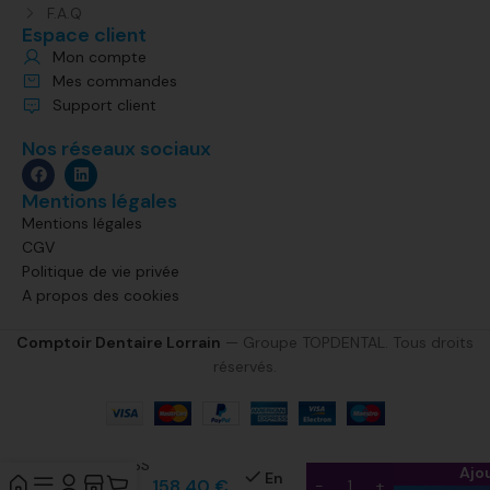
F.A.Q
Espace client
Mon compte
Mes commandes
Support client
Nos réseaux sociaux
Mentions légales
Mentions légales
CGV
Politique de vie privée
A propos des cookies
Comptoir Dentaire Lorrain
— Groupe TOPDENTAL. Tous droits
réservés.
PALAPRESS
Ajo
En
158,40
€
VARIO