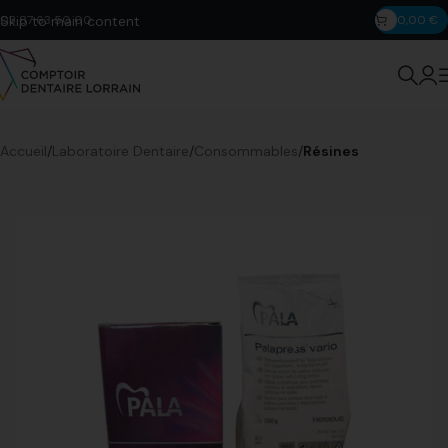
Skip to main content
03 87 63 50 00
0,00
€
Accueil
Laboratoire Dentaire
Consommables
Résines