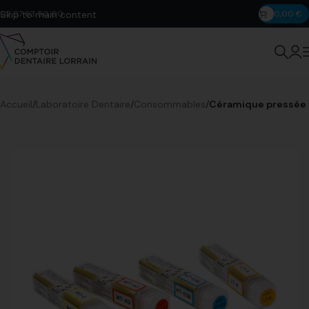
Skip to main content
03 87 63 50 00
0,00
€
Accueil
Laboratoire Dentaire
Consommables
Céramique pressée