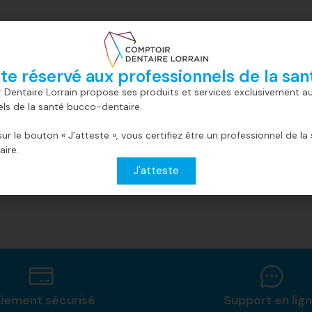
ite réservé aux professionnels de la san
0,08 kg
 Dentaire Lorrain propose ses produits et services exclusivement a
els de la santé bucco-dentaire.
sur le bouton « J’atteste », vous certifiez être un professionnel de la
ire.
J'atteste
iement sécurisé
Support en lig