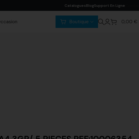
Conta
Catalogues
Blog
Support En Ligne
ccasion
Boutique
0,00
€