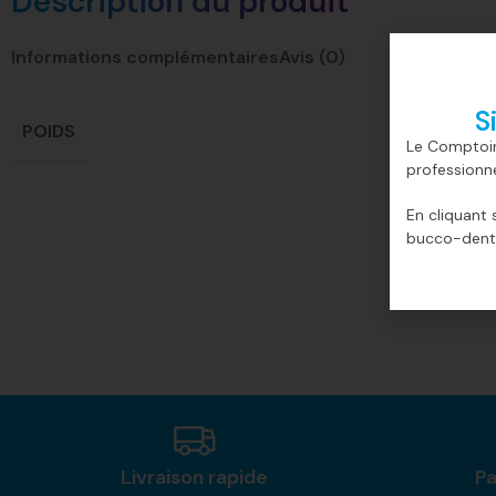
Description du produit
Informations complémentaires
Avis (0)
S
POIDS
Le Comptoir
professionn
En cliquant 
bucco-denta
Livraison rapide
Pa