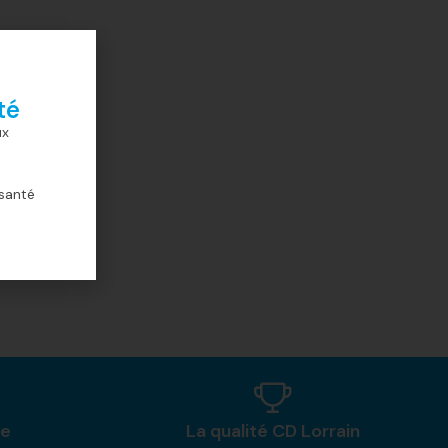
té
ux
 santé
ne
La qualité CD Lorrain