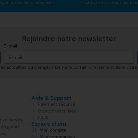
ligne de manière sécurisée.
Discutez en live chat avec n
Rejoindre notre newsletter​
E-mail
s actualités du Comptoir Dentaire Lorrain directement dans votre 
Aide & Support
Paiement sécurisé
Livraison sécurisée
F.A.Q
e un service
Espace client
s du grand
Mon compte
 vos
Mes commandes