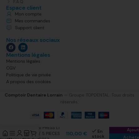
F.A.Q
Espace client
Mon compte
Mes commandes
Support client
Nos réseaux sociaux
Mentions légales
Mentions légales
CGV
Politique de vie privée
A propos des cookies
Comptoir Dentaire Lorrain
— Groupe TOPDENTAL. Tous droits
réservés.
INITIAL LISI PRESS LT
Ajout
En
110,00
€
A3.5 3GR/ 5 PIECES
stock
Achete