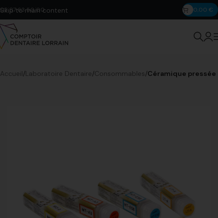
Skip to main content
03 87 63 50 00
0,00
€
Accueil
Laboratoire Dentaire
Consommables
Céramique pressée