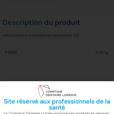
Description du produit
Informations complémentaires
Avis (0)
POIDS
0,08 kg
Site réservé aux professionnels de la
santé
Livraison
Paiement
Support en
La qualité CD
rapide
sécurisé
ligne
Lorrain
Le Comptoir Dentaire Lorrain propose ses produits et services