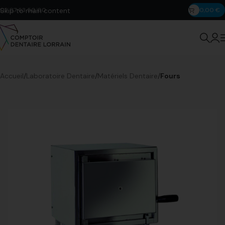
Skip to main content
03 87 63 50 00
0,00
€
Accueil
Laboratoire Dentaire
Matériels Dentaire
Fours