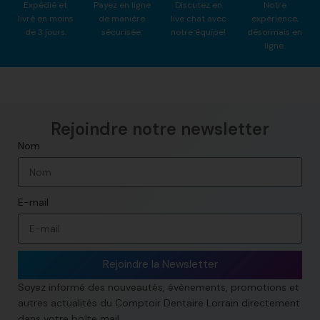
Expédié et
Payez en ligne
Discutez en
Notre
livré en moins
de manière
live chat avec
expérience,
de 3 jours.
sécurisée.
notre équipe!
désormais en
ligne.
Rejoindre notre newsletter​
Nom
E-mail
Rejoindre la Newsletter
Soyez informé des nouveautés, évènements, promotions et
autres actualités du Comptoir Dentaire Lorrain directement
dans votre boîte mail.