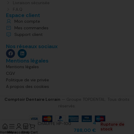
Livraison sécurisée
F.A.Q
Espace client
Mon compte
Mes commandes
Support client
Nos réseaux sociaux
Mentions légales
Mentions légales
CGV
Politique de vie privée
A propos des cookies
Comptoir Dentaire Lorrain
— Groupe TOPDENTAL. Tous droits
réservés.
4
FOUR DE CHAUFFE HP-100
Rupture de
stock
MESTRA
788,00
€
Home
Menu
My account
Shop
Cart