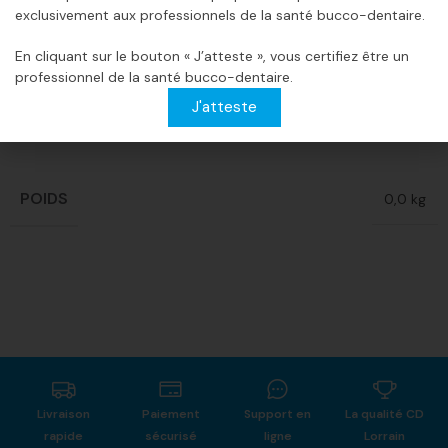
Largeur: 234 mm
exclusivement aux professionnels de la santé bucco-dentaire.
Longueur: 305 mm
En cliquant sur le bouton « J’atteste », vous certifiez être un
Capacité L.: 10,6
professionnel de la santé bucco-dentaire.
Tuyau de sortie: 38 mm
J'atteste
Informations complémentaires
Avis (0)
POIDS
0,0 kg
Livraison
Paiement
Support en
La qualité CD
rapide
sécurisé
ligne
Lorrain