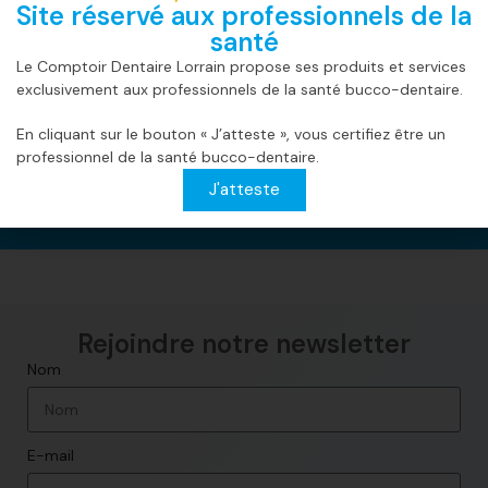
Site réservé aux professionnels de la
santé
Le Comptoir Dentaire Lorrain propose ses produits et services
exclusivement aux professionnels de la santé bucco-dentaire.
Livraison
Paiement
Support en
La qualité CD
En cliquant sur le bouton « J’atteste », vous certifiez être un
rapide
sécurisé
ligne
Lorrain
Expédié et
Payez en ligne
Discutez en
Notre
professionnel de la santé bucco-dentaire.
livré en moins
de manière
live chat avec
expérience,
J'atteste
de 3 jours.
sécurisée.
notre équipe!
désormais en
ligne.
Rejoindre notre newsletter​
Nom
E-mail