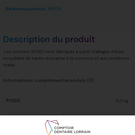
Référence produit:
46706
Description du produit
Les crochets SCHEU sont fabriqués à partir d’alliages d’acier
inoxydable de haute résistance à la corrosion et aux conditions
orales.
Informations complémentaires
Avis (0)
POIDS
0,0 kg