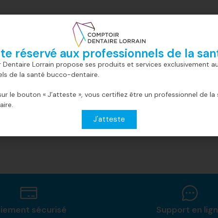
ite réservé aux professionnels de la san
0,0 kg
 Dentaire Lorrain propose ses produits et services exclusivement a
els de la santé bucco-dentaire.
sur le bouton « J’atteste », vous certifiez être un professionnel de la
ire.
J'atteste
iement sécurisé
Support en lig