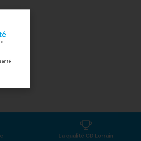
té
ux
 santé
ne
La qualité CD Lorrain