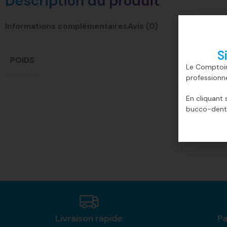
Description du produit
Informations complémentaires
Avis (0)
S
POIDS
Le Comptoir
professionn
En cliquant 
bucco-denta
Livraison rapide
Pa