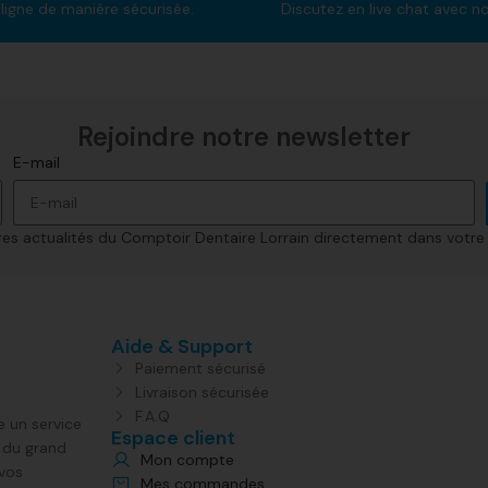
ligne de manière sécurisée.
Discutez en live chat avec n
Rejoindre notre newsletter​
E-mail
s actualités du Comptoir Dentaire Lorrain directement dans votre 
Aide & Support
Paiement sécurisé
Livraison sécurisée
F.A.Q
e un service
Espace client
s du grand
Mon compte
 vos
Mes commandes