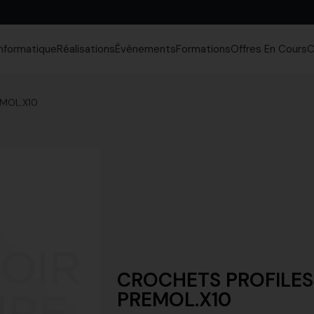
Informatique
Réalisations
Évènements
Formations
Offres En Cours
O
MOL.X10
CROCHETS PROFILES
PREMOL.X10