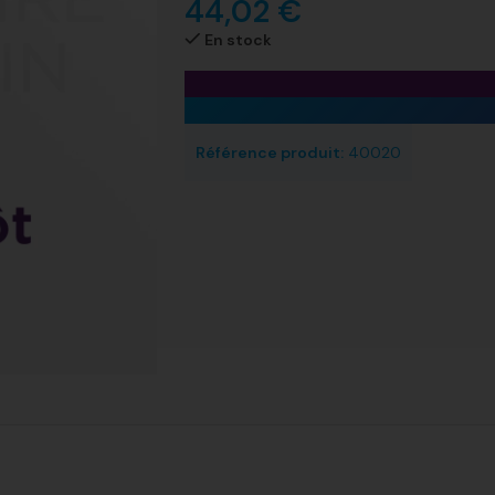
44,02
€
En stock
Référence produit:
40020