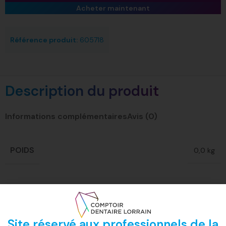
Acheter maintenant
Référence produit:
605718
Description du produit
Informations complémentaires
Avis (0)
POIDS
0,0 kg
Site réservé aux professionnels de la