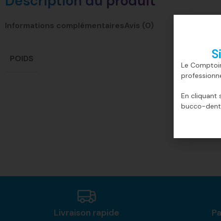
Description du produit
Informations complémentaires
Avis (0)
S
POIDS
Le Comptoir
professionn
En cliquant 
bucco-denta
Livraison rapide
Pa