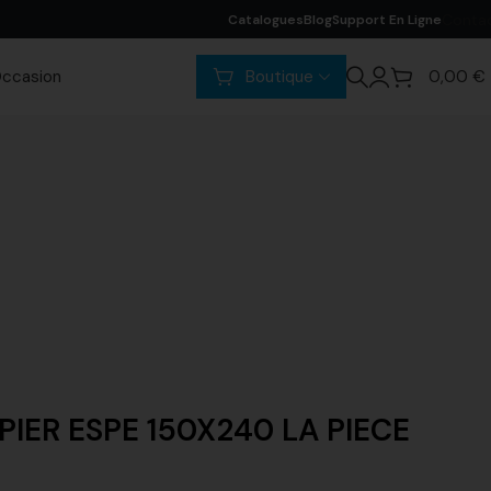
Conta
Catalogues
Blog
Support En Ligne
ccasion
Boutique
0,00
€
PIER ESPE 150X240 LA PIECE