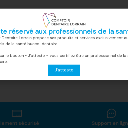
ite réservé aux professionnels de la san
0,0 kg
 Dentaire Lorrain propose ses produits et services exclusivement a
els de la santé bucco-dentaire.
sur le bouton « J’atteste », vous certifiez être un professionnel de la
ire.
J'atteste
iement sécurisé
Support en lig