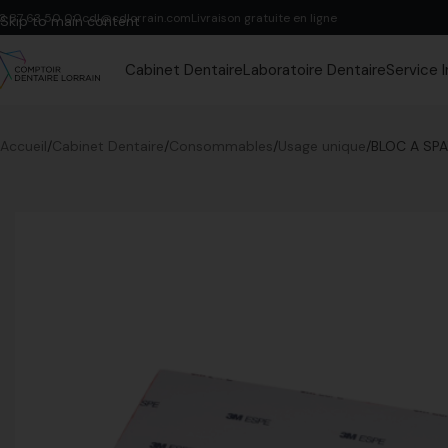
3 87 63 50 00
cdl@cdlorrain.com
Livraison gratuite en ligne
Skip to main content
Cabinet Dentaire
Laboratoire Dentaire
Service 
Accueil
Cabinet Dentaire
Consommables
Usage unique
BLOC A SPA