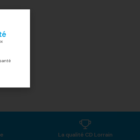
té
ux
 santé
ne
La qualité CD Lorrain