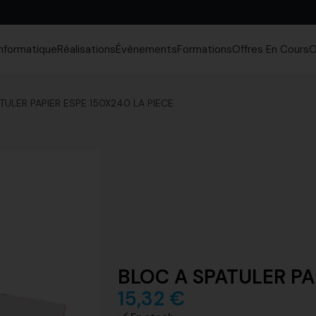
Informatique
Réalisations
Évènements
Formations
Offres En Cours
O
TULER PAPIER ESPE 150X240 LA PIECE
BLOC A SPATULER PA
15,32
€