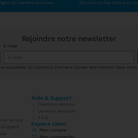
ligne de manière sécurisée.
Discutez en live chat avec n
Rejoindre notre newsletter​
E-mail
s actualités du Comptoir Dentaire Lorrain directement dans votre 
Aide & Support
Paiement sécurisé
Livraison sécurisée
F.A.Q
e un service
Espace client
s du grand
Mon compte
 vos
Mes commandes